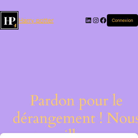
LinkedIn
Instagram
Facebook
Harry potter
Connexion
Pardon pour le
dérangement ! Nou
travaillons sur