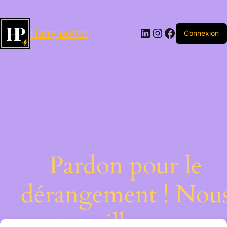
LinkedIn
Instagram
Facebook
Harry potter
Connexion
Pardon pour le
dérangement ! Nou
travaillons sur