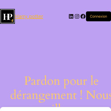
LinkedIn
Instagram
Facebook
Harry potter
Connexion
Pardon pour le
dérangement ! Nou
travaillons sur