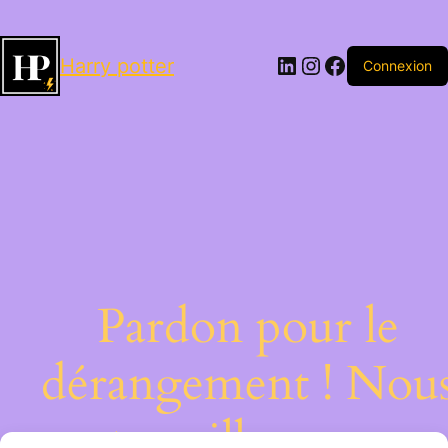
LinkedIn
Instagram
Facebook
Harry potter
Connexion
Pardon pour le
dérangement ! Nou
travaillons sur