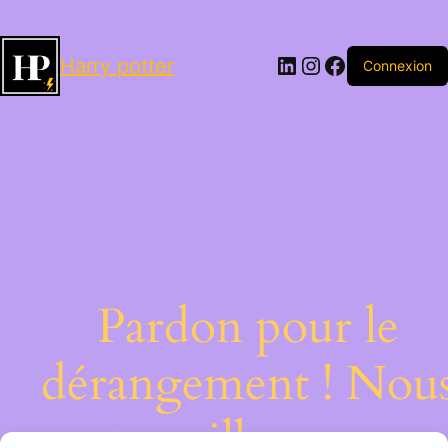
LinkedIn
Instagram
Facebook
Harry potter
Connexion
Pardon pour le
dérangement ! Nou
travaillons sur