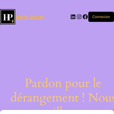
LinkedIn
Instagram
Facebook
Harry potter
Connexion
Pardon pour le
dérangement ! Nou
travaillons sur