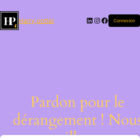
LinkedIn
Instagram
Facebook
Harry potter
Connexion
Pardon pour le
dérangement ! Nou
travaillons sur