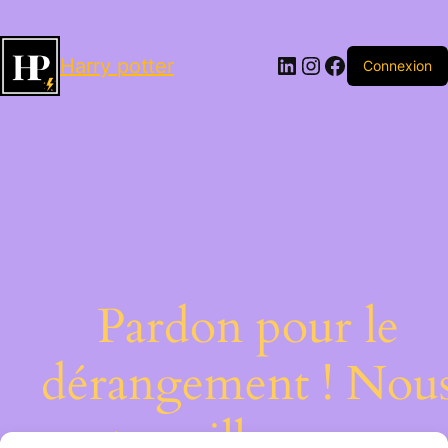
LinkedIn
Instagram
Facebook
Harry potter
Connexion
Pardon pour le
dérangement ! Nou
travaillons sur