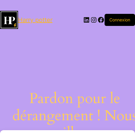
LinkedIn
Instagram
Facebook
Harry potter
Connexion
Pardon pour le
dérangement ! Nou
travaillons sur