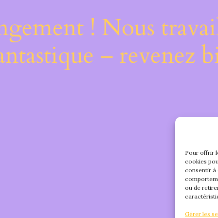
ngement ! Nous travail
antastique – revenez bi
Pour offrir 
cookies pou
consentir à
comportemen
ou de retire
caractéristi
Gérer les se