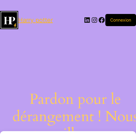
LinkedIn
Instagram
Facebook
Harry potter
Connexion
Pardon pour le
dérangement ! Nou
travaillons sur