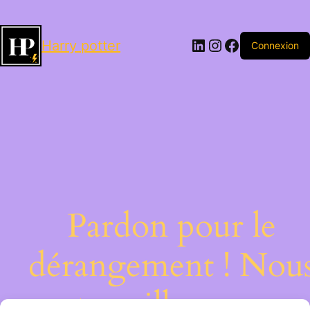
LinkedIn
Instagram
Facebook
Harry potter
Connexion
Pardon pour le
dérangement ! Nou
travaillons sur