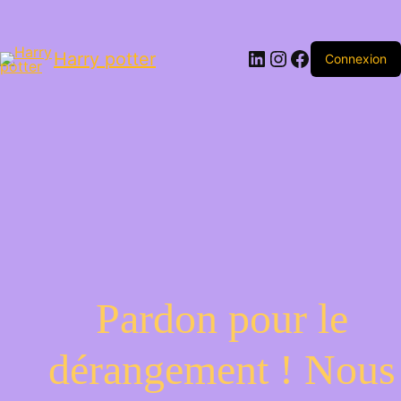
LinkedIn
Instagram
Facebook
Harry potter
Connexion
Pardon pour le
dérangement ! Nous