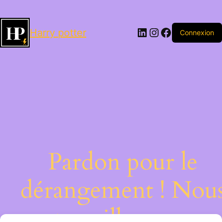
LinkedIn
Instagram
Facebook
Harry potter
Connexion
Pardon pour le
dérangement ! Nou
travaillons sur