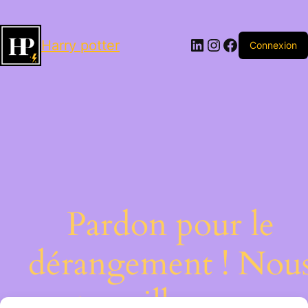
LinkedIn
Instagram
Facebook
Harry potter
Connexion
Pardon pour le
dérangement ! Nou
travaillons sur