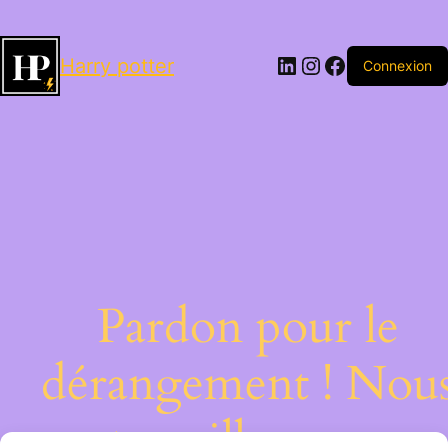
LinkedIn
Instagram
Facebook
Harry potter
Connexion
Pardon pour le
dérangement ! Nou
travaillons sur