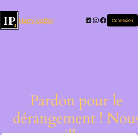
LinkedIn
Instagram
Facebook
Harry potter
Connexion
Pardon pour le
dérangement ! Nou
travaillons sur