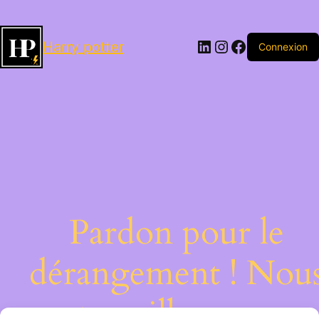
LinkedIn
Instagram
Facebook
Harry potter
Connexion
Pardon pour le
dérangement ! Nou
travaillons sur