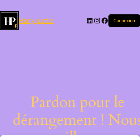
LinkedIn
Instagram
Facebook
Harry potter
Connexion
Pardon pour le
dérangement ! Nou
travaillons sur