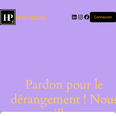
LinkedIn
Instagram
Facebook
Harry potter
Connexion
Pardon pour le
dérangement ! Nou
travaillons sur