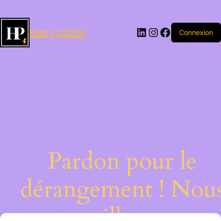
LinkedIn
Instagram
Facebook
Harry potter
Connexion
Pardon pour le
dérangement ! Nou
travaillons sur