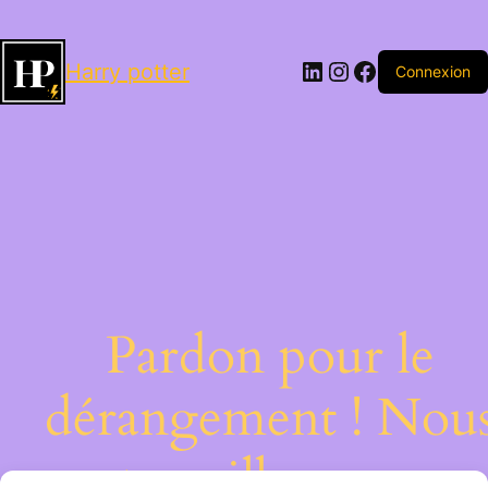
LinkedIn
Instagram
Facebook
Harry potter
Connexion
Pardon pour le
dérangement ! Nou
travaillons sur