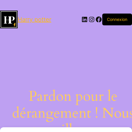
LinkedIn
Instagram
Facebook
Harry potter
Connexion
Pardon pour le
dérangement ! Nou
travaillons sur