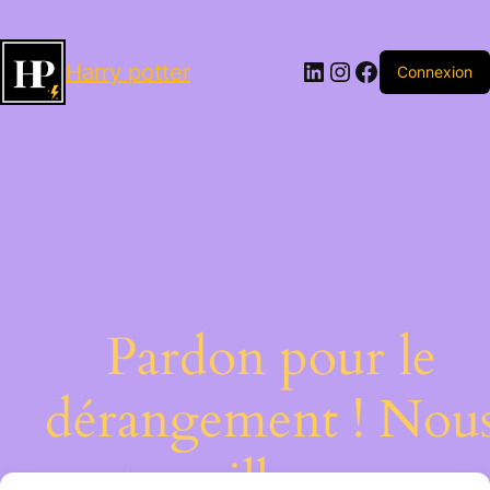
LinkedIn
Instagram
Facebook
Harry potter
Connexion
Pardon pour le
dérangement ! Nou
travaillons sur