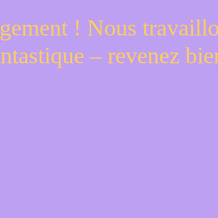
gement ! Nous travaill
antastique – revenez bien