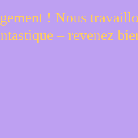
gement ! Nous travaill
antastique – revenez bien