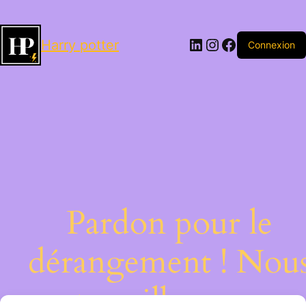
LinkedIn
Instagram
Facebook
Harry potter
Connexion
Pardon pour le
dérangement ! Nou
travaillons sur