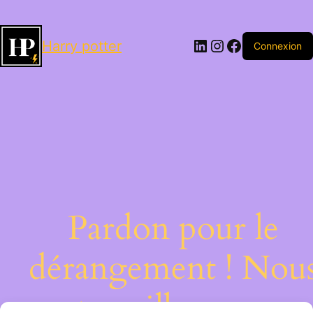
LinkedIn
Instagram
Facebook
Harry potter
Connexion
Pardon pour le
dérangement ! Nou
travaillons sur