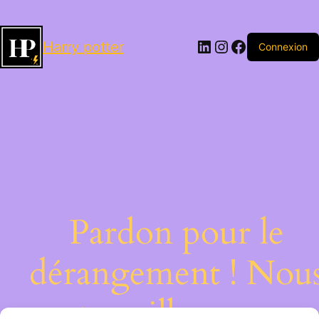
LinkedIn
Instagram
Facebook
Harry potter
Connexion
Pardon pour le
dérangement ! Nou
travaillons sur