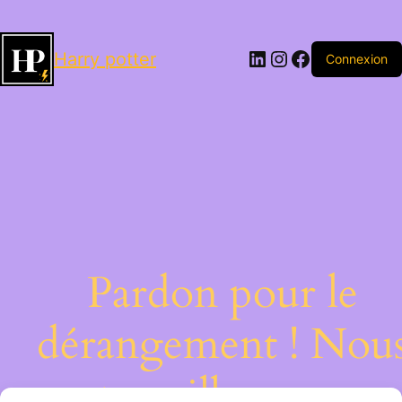
LinkedIn
Instagram
Facebook
Harry potter
Connexion
Pardon pour le
dérangement ! Nou
travaillons sur