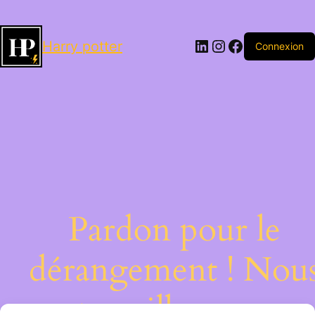
LinkedIn
Instagram
Facebook
Harry potter
Connexion
Pardon pour le
dérangement ! Nou
travaillons sur