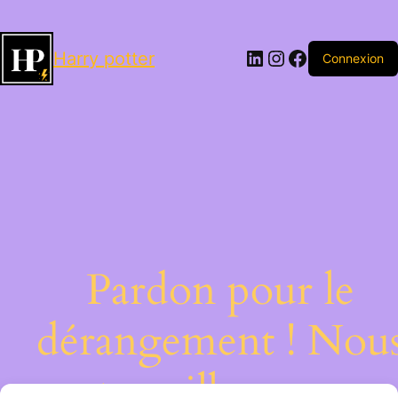
LinkedIn
Instagram
Facebook
Harry potter
Connexion
Pardon pour le
dérangement ! Nou
travaillons sur