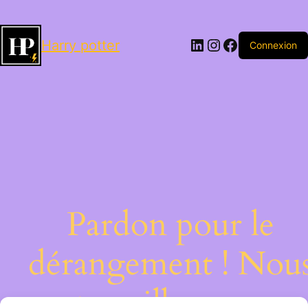
LinkedIn
Instagram
Facebook
Harry potter
Connexion
Pardon pour le
dérangement ! Nou
travaillons sur